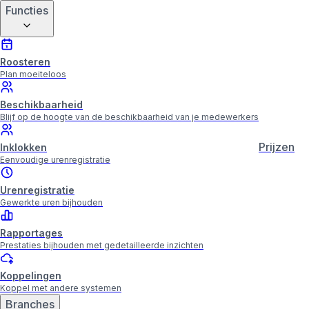
Functies
Roosteren
Plan moeiteloos
Beschikbaarheid
Blijf op de hoogte van de beschikbaarheid van je medewerkers
Prijzen
Inklokken
Eenvoudige urenregistratie
Urenregistratie
Gewerkte uren bijhouden
Rapportages
Prestaties bijhouden met gedetailleerde inzichten
Koppelingen
Koppel met andere systemen
Branches