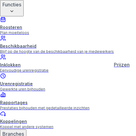
Functies
Roosteren
Plan moeiteloos
Beschikbaarheid
Blijf op de hoogte van de beschikbaarheid van je medewerkers
Prijzen
Inklokken
Eenvoudige urenregistratie
Urenregistratie
Gewerkte uren bijhouden
Rapportages
Prestaties bijhouden met gedetailleerde inzichten
Koppelingen
Koppel met andere systemen
Branches