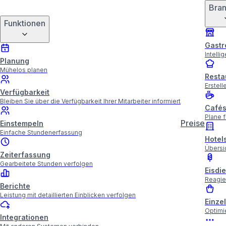
Bra
Funktionen
Gastr
Intelli
Planung
Mühelos planen
Resta
Erstell
Verfügbarkeit
Bleiben Sie über die Verfügbarkeit Ihrer Mitarbeiter informiert
Café
Plane f
Preise
Einstempeln
Einfache Stundenerfassung
Hotel
Übersic
Zeiterfassung
Gearbeitete Stunden verfolgen
Eisdi
Reagie
Berichte
Leistung mit detaillierten Einblicken verfolgen
Einze
Optimi
Integrationen