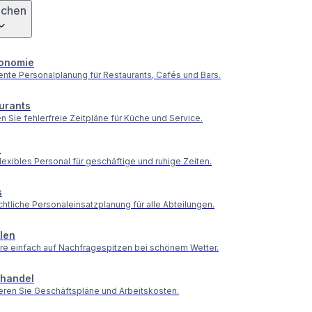
nchen
onomie
gente Personalplanung für Restaurants, Cafés und Bars.
urants
en Sie fehlerfreie Zeitpläne für Küche und Service.
s
lexibles Personal für geschäftige und ruhige Zeiten.
s
htliche Personaleinsatzplanung für alle Abteilungen.
elen
re einfach auf Nachfragespitzen bei schönem Wetter.
lhandel
eren Sie Geschäftspläne und Arbeitskosten.