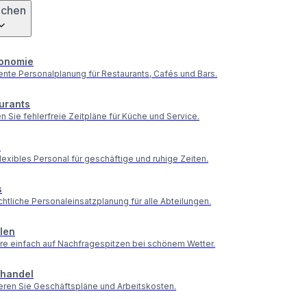
nchen
onomie
gente Personalplanung für Restaurants, Cafés und Bars.
urants
en Sie fehlerfreie Zeitpläne für Küche und Service.
s
lexibles Personal für geschäftige und ruhige Zeiten.
s
htliche Personaleinsatzplanung für alle Abteilungen.
elen
re einfach auf Nachfragespitzen bei schönem Wetter.
lhandel
eren Sie Geschäftspläne und Arbeitskosten.