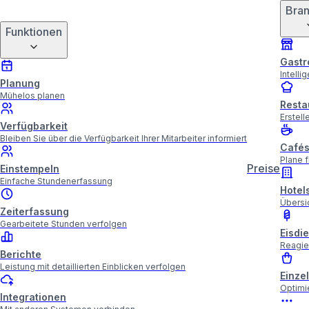
Bra
Funktionen
Gastr
Intelli
Planung
Mühelos planen
Resta
Erstell
Verfügbarkeit
Bleiben Sie über die Verfügbarkeit Ihrer Mitarbeiter informiert
Café
Plane f
Preise
Einstempeln
Einfache Stundenerfassung
Hotel
Übersic
Zeiterfassung
Gearbeitete Stunden verfolgen
Eisdi
Reagie
Berichte
Leistung mit detaillierten Einblicken verfolgen
Einze
Optimi
Integrationen