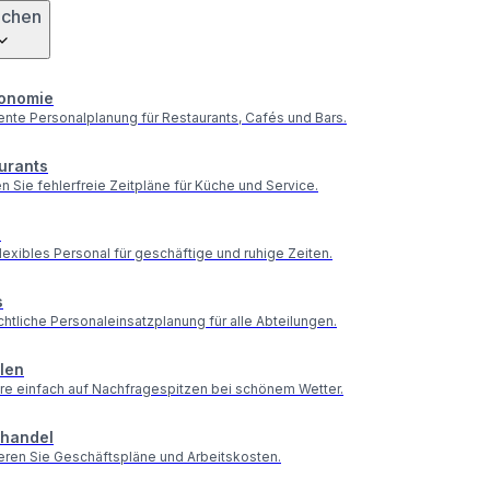
nchen
onomie
gente Personalplanung für Restaurants, Cafés und Bars.
urants
en Sie fehlerfreie Zeitpläne für Küche und Service.
s
lexibles Personal für geschäftige und ruhige Zeiten.
s
htliche Personaleinsatzplanung für alle Abteilungen.
elen
re einfach auf Nachfragespitzen bei schönem Wetter.
lhandel
eren Sie Geschäftspläne und Arbeitskosten.