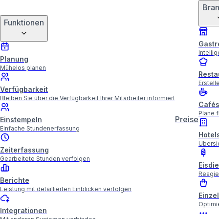
Bra
Funktionen
Gastr
Intelli
Planung
Mühelos planen
Resta
Erstell
Verfügbarkeit
Bleiben Sie über die Verfügbarkeit Ihrer Mitarbeiter informiert
Café
Plane f
Preise
Einstempeln
Einfache Stundenerfassung
Hotel
Übersic
Zeiterfassung
Gearbeitete Stunden verfolgen
Eisdi
Reagie
Berichte
Leistung mit detaillierten Einblicken verfolgen
Einze
Optimi
Integrationen