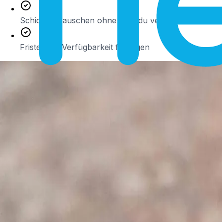
Schichten tauschen ohne dass du vermitteln musst
Fristen für Verfügbarkeit festlegen