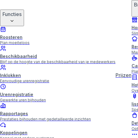
B
Functies
Ho
Sli
Roosteren
Plan moeiteloos
Re
Maa
Beschikbaarheid
Blijf op de hoogte van de beschikbaarheid van je medewerkers
Ca
Pla
Prijzen
Inklokken
Eenvoudige urenregistratie
Ho
Ove
Urenregistratie
Gewerkte uren bijhouden
Ijs
Spe
Rapportages
Prestaties bijhouden met gedetailleerde inzichten
De
Opt
Koppelingen