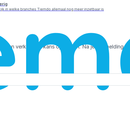
erig
ijk in welke branches Tiemdo allemaal nog meer inzetbaar is
n en verklein de kans op fouten. Na je aanmelding kun 