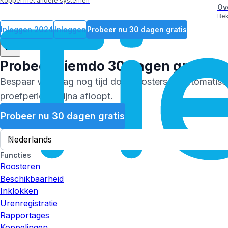
Koppel met andere systemen
Ov
Bek
Inloggen
2024
Inloggen
Probeer nu 30 dagen gratis
Probeer
Tiemdo
30 dagen gratis
Bespaar vandaag nog tijd door roosters te automatisere
proefperiode bijna afloopt.
Probeer nu 30 dagen gratis
Functies
Roosteren
Beschikbaarheid
Inklokken
Urenregistratie
Rapportages
Koppelingen