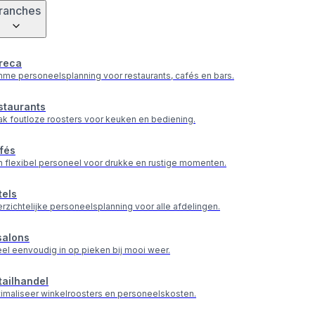
ranches
reca
mme personeelsplanning voor restaurants, cafés en bars.
staurants
k foutloze roosters voor keuken en bediening.
fés
n flexibel personeel voor drukke en rustige momenten.
tels
rzichtelijke personeelsplanning voor alle afdelingen.
salons
el eenvoudig in op pieken bij mooi weer.
tailhandel
imaliseer winkelroosters en personeelskosten.