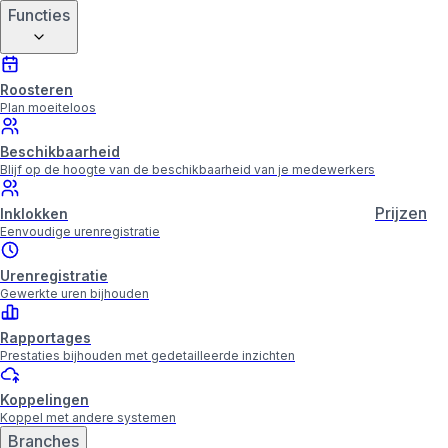
Functies
Roosteren
Plan moeiteloos
Beschikbaarheid
Blijf op de hoogte van de beschikbaarheid van je medewerkers
Prijzen
Inklokken
Eenvoudige urenregistratie
Urenregistratie
Gewerkte uren bijhouden
Rapportages
Prestaties bijhouden met gedetailleerde inzichten
Koppelingen
Koppel met andere systemen
Branches